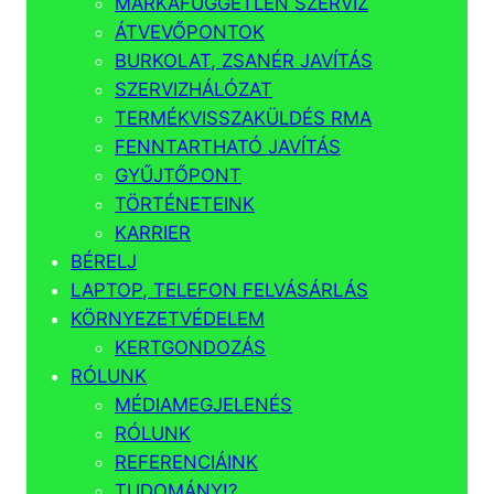
MÁRKAFÜGGETLEN SZERVIZ
ÁTVEVŐPONTOK
BURKOLAT, ZSANÉR JAVÍTÁS
SZERVIZHÁLÓZAT
TERMÉKVISSZAKÜLDÉS RMA
FENNTARTHATÓ JAVÍTÁS
GYŰJTŐPONT
TÖRTÉNETEINK
KARRIER
BÉRELJ
LAPTOP, TELEFON FELVÁSÁRLÁS
KÖRNYEZETVÉDELEM
KERTGONDOZÁS
RÓLUNK
MÉDIAMEGJELENÉS
RÓLUNK
REFERENCIÁINK
TUDOMÁNY!?