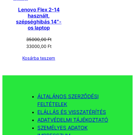
Lenovo Flex 2-14
használt,
szépséghibás 14″-
os laptop
35000,00
Ft
Original
Current
33000,00
Ft
price
price
Kosárba teszem
was:
is:
35000,00 Ft.
33000,00 Ft.
ÁLTALÁNOS SZERZŐDÉSI
FELTÉTELEK
ELÁLLÁS ÉS VISSZATÉRÍTÉS
ADATVÉDELMI TÁJÉKOZTATÓ
SZEMÉLYES ADATOK