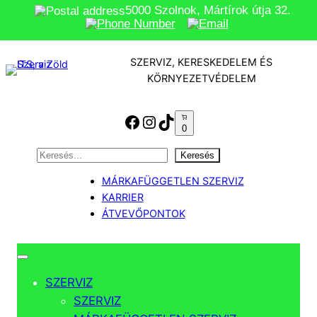
5000 Szolnok, Mártírok útja 32.
Ugrás
a
SZERVIZ, KERESKEDELEM ÉS
tartalomhoz
KÖRNYEZETVÉDELEM
Facebook
Instagram
TikTok
0
Keresés
Keresés
MÁRKAFÜGGETLEN SZERVIZ
KARRIER
ÁTVEVŐPONTOK
SZERVIZ
SZERVIZ