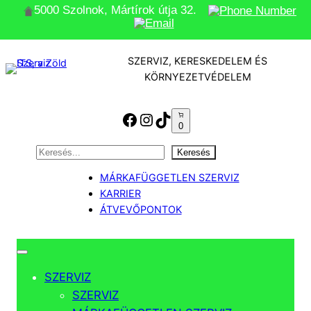
5000 Szolnok, Mártírok útja 32.
Ugrás
a
SZERVIZ, KERESKEDELEM ÉS
tartalomhoz
KÖRNYEZETVÉDELEM
Facebook
Instagram
TikTok
0
Keresés
Keresés
MÁRKAFÜGGETLEN SZERVIZ
KARRIER
ÁTVEVŐPONTOK
SZERVIZ
SZERVIZ