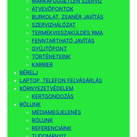
MÁRKAFÜGGETLEN SZERVIZ
ÁTVEVŐPONTOK
BURKOLAT, ZSANÉR JAVÍTÁS
SZERVIZHÁLÓZAT
TERMÉKVISSZAKÜLDÉS RMA
FENNTARTHATÓ JAVÍTÁS
GYŰJTŐPONT
TÖRTÉNETEINK
KARRIER
BÉRELJ
LAPTOP, TELEFON FELVÁSÁRLÁS
KÖRNYEZETVÉDELEM
KERTGONDOZÁS
RÓLUNK
MÉDIAMEGJELENÉS
RÓLUNK
REFERENCIÁINK
TUDOMÁNY!?